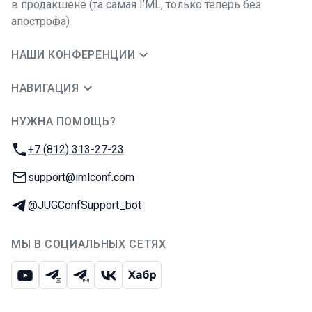
в продакшене (та самая I’ML, только теперь без
апострофа)
НАШИ КОНФЕРЕНЦИИ
НАВИГАЦИЯ
НУЖНА ПОМОЩЬ?
JUG Ru Group
Телефон:
+7 (812) 313-27-23
E-mail:
support@imlconf.com
Телеграм:
@JUGConfSupport_bot
МЫ В СОЦИАЛЬНЫХ СЕТЯХ
Ютуб
Телеграм-чат
Телеграм-канал
ВКонтакте
Хабр