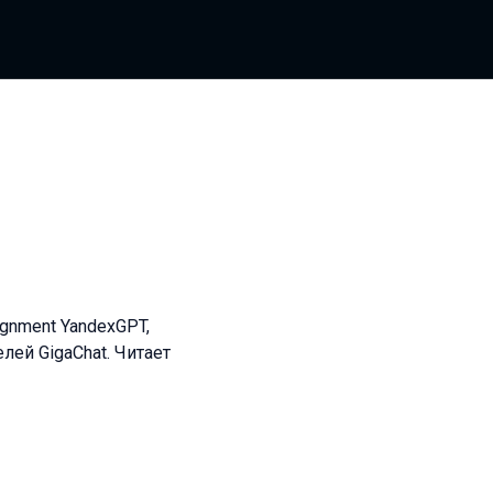
ignment YandexGPT,
елей GigaChat. Читает