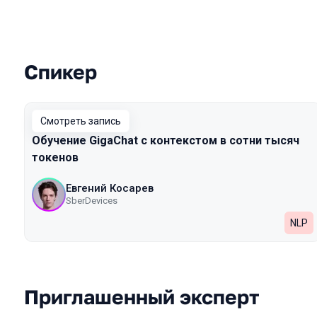
Спикер
Выступления в сезоне 2024
Смотреть запись
Обучение GigaChat с контекстом в сотни тысяч
токенов
Евгений Косарев
SberDevices
NLP
Приглашенный эксперт