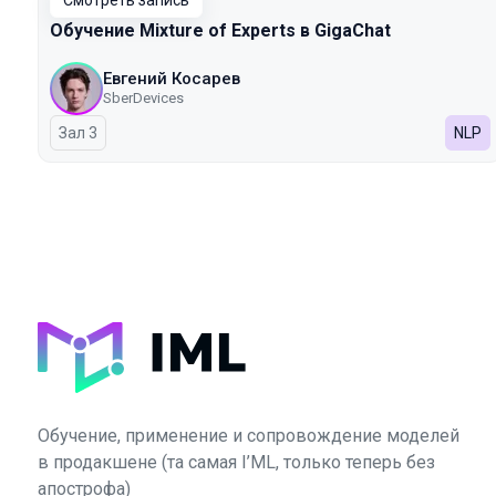
Смотреть запись
Обучение Mixture of Experts в GigaChat
Евгений Косарев
SberDevices
Зал 3
NLP
Обучение, применение и сопровождение моделей
в продакшене (та самая I’ML, только теперь без
апострофа)