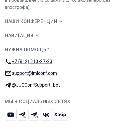
в продакшене (та самая I’ML, только теперь без
апострофа)
НАШИ КОНФЕРЕНЦИИ
НАВИГАЦИЯ
НУЖНА ПОМОЩЬ?
JUG Ru Group
Телефон:
+7 (812) 313-27-23
E-mail:
support@imlconf.com
Телеграм:
@JUGConfSupport_bot
МЫ В СОЦИАЛЬНЫХ СЕТЯХ
Ютуб
Телеграм-чат
Телеграм-канал
ВКонтакте
Хабр