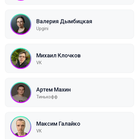
Валерия Дымбицкая
Upgini
Михаил Клочков
VK
Артем Махин
Тинькофф
Максим Галайко
VK