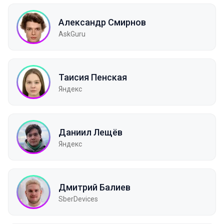
Александр Смирнов
AskGuru
Таисия Пенская
Яндекс
Даниил Лещёв
Яндекс
Дмитрий Балиев
SberDevices