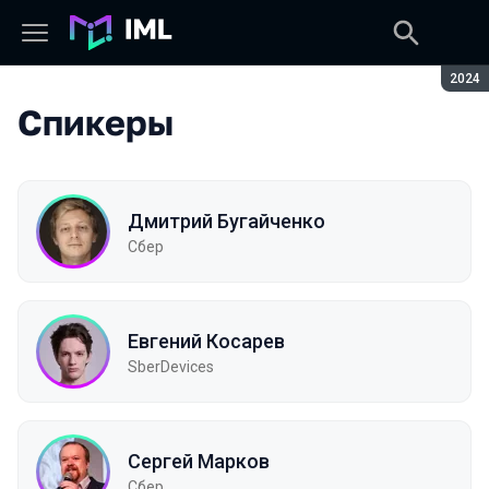
Сезон
2024
Спикеры
Дмитрий Бугайченко
Сбер
Евгений Косарев
SberDevices
Сергей Марков
Сбер