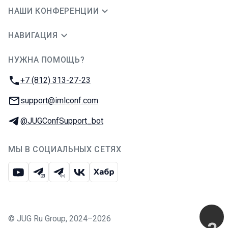
НАШИ КОНФЕРЕНЦИИ
НАВИГАЦИЯ
НУЖНА ПОМОЩЬ?
JUG Ru Group
Телефон:
+7 (812) 313-27-23
E-mail:
support@imlconf.com
Телеграм:
@JUGConfSupport_bot
МЫ В СОЦИАЛЬНЫХ СЕТЯХ
Ютуб
Телеграм-чат
Телеграм-канал
ВКонтакте
Хабр
©
JUG Ru Group
,
2024–2026