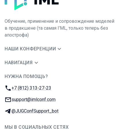
Обучение, применение и сопровождение моделей
в продакшене (та самая I’ML, только теперь без
апострофа)
НАШИ КОНФЕРЕНЦИИ
НАВИГАЦИЯ
НУЖНА ПОМОЩЬ?
JUG Ru Group
Телефон:
+7 (812) 313-27-23
E-mail:
support@imlconf.com
Телеграм:
@JUGConfSupport_bot
МЫ В СОЦИАЛЬНЫХ СЕТЯХ