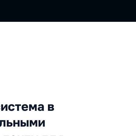
ма в приложении с социаль
истема в
альными