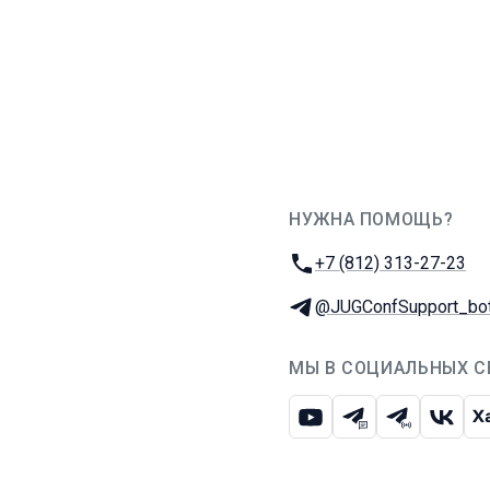
НУЖНА ПОМОЩЬ?
JUG Ru Group
Телефон:
+7 (812) 313-27-23
Телеграм:
@JUGConfSupport_bo
МЫ В СОЦИАЛЬНЫХ С
Ютуб
Телеграм-чат
Телеграм-
ВКон