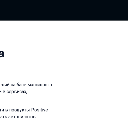
а
ений на базе машинного
 в сервисах,
и в продукты Positive
лать автопилотов,
.