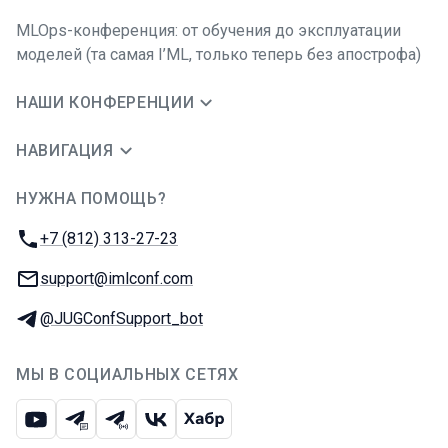
MLOps-конференция: от обучения до эксплуатации
моделей (та самая I’ML, только теперь без апострофа)
НАШИ КОНФЕРЕНЦИИ
НАВИГАЦИЯ
НУЖНА ПОМОЩЬ?
JUG Ru Group
Телефон:
+7 (812) 313-27-23
E-mail:
support@imlconf.com
Телеграм:
@JUGConfSupport_bot
МЫ В СОЦИАЛЬНЫХ СЕТЯХ
Ютуб
Телеграм-чат
Телеграм-канал
ВКонтакте
Хабр