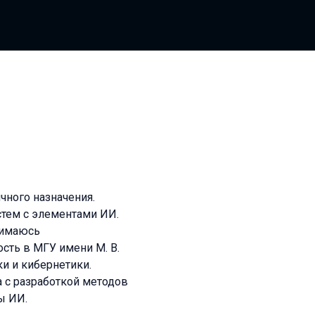
чного назначения.
стем с элементами ИИ.
нимаюсь
сть в МГУ имени М. В.
и и кибернетики.
 с разработкой методов
ы ИИ.