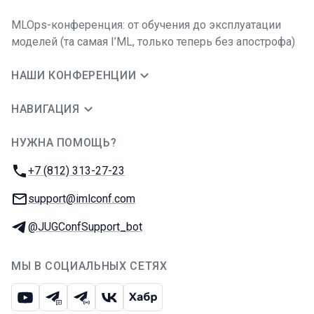
MLOps-конференция: от обучения до эксплуатации
моделей (та самая I’ML, только теперь без апострофа)
НАШИ КОНФЕРЕНЦИИ
НАВИГАЦИЯ
НУЖНА ПОМОЩЬ?
JUG Ru Group
Телефон:
+7 (812) 313-27-23
E-mail:
support@imlconf.com
Телеграм:
@JUGConfSupport_bot
МЫ В СОЦИАЛЬНЫХ СЕТЯХ
Ютуб
Телеграм-чат
Телеграм-канал
ВКонтакте
Хабр