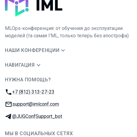
MLOps-конференция: от обучения до эксплуатации
моделей (та самая I’ML, только теперь без апострофа)
НАШИ КОНФЕРЕНЦИИ
НАВИГАЦИЯ
НУЖНА ПОМОЩЬ?
JUG Ru Group
Телефон:
+7 (812) 313-27-23
E-mail:
support@imlconf.com
Телеграм:
@JUGConfSupport_bot
МЫ В СОЦИАЛЬНЫХ СЕТЯХ