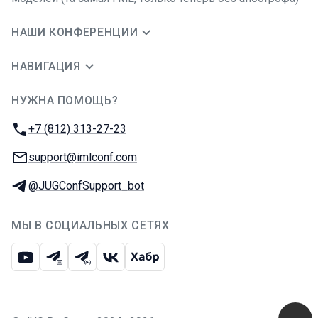
НАШИ КОНФЕРЕНЦИИ
НАВИГАЦИЯ
НУЖНА ПОМОЩЬ?
JUG Ru Group
Телефон:
+7 (812) 313-27-23
E-mail:
support@imlconf.com
Телеграм:
@JUGConfSupport_bot
МЫ В СОЦИАЛЬНЫХ СЕТЯХ
Ютуб
Телеграм-чат
Телеграм-канал
ВКонтакте
Хабр